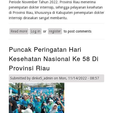
Periode November Tahun 2022. Provinsi Riau menerima
penempatan dokter internsip, sehingga pelayanan kesehatan
di Provinsi Riau, khususnya di Kabupaten penempatan dokter
internsip dirasakan sangat membantu.
Read more
about
Log in
or
register
to post comments
Pembekalan
Peserta
Puncak Peringatan Hari
Program
Dokter
Kesehatan Nasional Ke 58 Di
Internship
(PIDI)
Provinsi Riau
Ankatan
IV
Submitted by
dinke5_admin
on
Mon, 11/14/2022 - 08:57
Periode
November
Tahun
2022