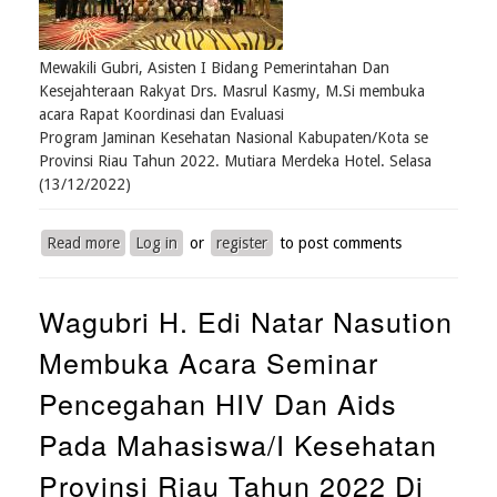
Mewakili Gubri, Asisten I Bidang Pemerintahan Dan
Kesejahteraan Rakyat Drs. Masrul Kasmy, M.Si membuka
acara Rapat Koordinasi dan Evaluasi
Program Jaminan Kesehatan Nasional Kabupaten/Kota se
Provinsi Riau Tahun 2022. Mutiara Merdeka Hotel. Selasa
(13/12/2022)
Read more
about
Log in
or
register
to post comments
Rapat
Koordinasi
Wagubri H. Edi Natar Nasution
dan
Evaluasi
Membuka Acara Seminar
Program
Jaminan
Pencegahan HIV Dan Aids
Kesehatan
Nasional
Pada Mahasiswa/i Kesehatan
Kabupaten/Kota
Provinsi Riau Tahun 2022 Di
se