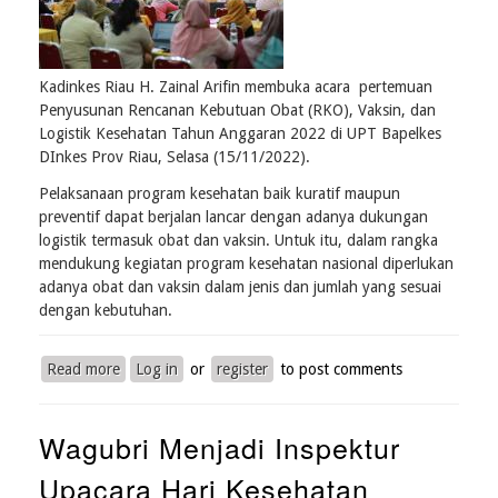
Kadinkes Riau H. Zainal Arifin membuka acara pertemuan
Penyusunan Rencanan Kebutuan Obat (RKO), Vaksin, dan
Logistik Kesehatan Tahun Anggaran 2022 di UPT Bapelkes
DInkes Prov Riau, Selasa (15/11/2022).
Pelaksanaan program kesehatan baik kuratif maupun
preventif dapat berjalan lancar dengan adanya dukungan
logistik termasuk obat dan vaksin. Untuk itu, dalam rangka
mendukung kegiatan program kesehatan nasional diperlukan
adanya obat dan vaksin dalam jenis dan jumlah yang sesuai
dengan kebutuhan.
Read more
about
Log in
or
register
to post comments
Kadinkes
Riau
Wagubri Menjadi Inspektur
H.
Zainal
Upacara Hari Kesehatan
Arifin