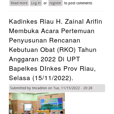
Read more
about
Log in
or
register
to post comments
Malam
Gebyar
Kadinkes Riau H. Zainal Arifin
Hari
Kesehatan
Membuka Acara Pertemuan
Nasional
(HKN)
Penyusunan Rencanan
ke
58
Kebutuan Obat (RKO) Tahun
Tingkat
Anggaran 2022 Di UPT
Provinsi
Riau
Bapelkes DInkes Prov Riau,
Selasa (15/11/2022).
Submitted by
tmcadmin
on
Tue, 11/15/2022 - 20:28