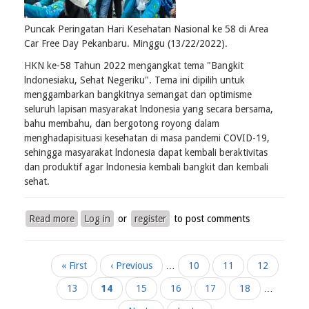
Puncak Peringatan Hari Kesehatan Nasional ke 58 di Area
Car Free Day Pekanbaru. Minggu (13/22/2022).
HKN ke-58 Tahun 2022 mengangkat tema "Bangkit
lndonesiaku, Sehat Negeriku". Tema ini dipilih untuk
menggambarkan bangkitnya semangat dan optimisme
seluruh lapisan masyarakat lndonesia yang secara bersama,
bahu membahu, dan bergotong royong dalam
menghadapisituasi kesehatan di masa pandemi COVID-19,
sehingga masyarakat lndonesia dapat kembali beraktivitas
dan produktif agar lndonesia kembali bangkit dan kembali
sehat.
Read more
about
Log in
or
register
to post comments
Puncak
Peringatan
Pagination
Hari
First
« First
Previous
‹ Previous
…
Page
10
Page
11
Page
12
Kesehatan
page
page
Page
13
Current
14
Page
15
Page
16
Page
17
Page
18
…
Nasional
page
ke