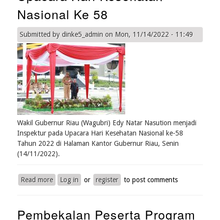
membuka
Nasional Ke 58
acara
pertemuan
Submitted by
dinke5_admin
on
Mon, 11/14/2022 - 11:49
Penyusunan
Rencanan
Kebutuan
Obat
(RKO)
Tahun
Anggaran
2022
di
Wakil Gubernur Riau (Wagubri) Edy Natar Nasution menjadi
UPT
Inspektur pada Upacara Hari Kesehatan Nasional ke-58
Bapelkes
Tahun 2022 di Halaman Kantor Gubernur Riau, Senin
DInkes
(14/11/2022).
Prov
Riau,
Read more
about
Log in
or
register
to post comments
Selasa
Wagubri
(15/11/2022).
menjadi
Pembekalan Peserta Program
Inspektur