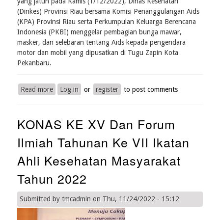
yang jatuh pada Kamis (1/12/2022), Dinas Kesehatan
Tahun
(Dinkes) Provinsi Riau bersama Komisi Penanggulangan Aids
2022
(KPA) Provinsi Riau serta Perkumpulan Keluarga Berencana
di
Indonesia (PKBI) menggelar pembagian bunga mawar,
Prime
masker, dan selebaran tentang Aids kepada pengendara
Park
motor dan mobil yang dipusatkan di Tugu Zapin Kota
Hotel
Pekanbaru.
Pekanbaru.
Rabu
(07/12/2022)
Read more
about
Log in
or
register
to post comments
Peringatan
Hari
KONAS KE XV Dan Forum
Aids
Sedunia
Ilmiah Tahunan Ke VII Ikatan
Tahun
2022
Ahli Kesehatan Masyarakat
Tahun 2022
Submitted by
tmcadmin
on
Thu, 11/24/2022 - 15:12