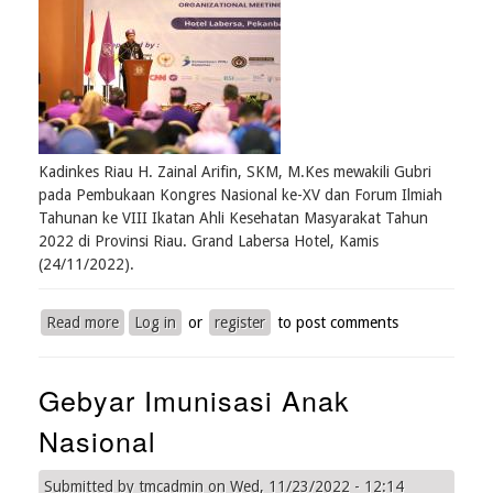
Kadinkes Riau H. Zainal Arifin, SKM, M.Kes mewakili Gubri
pada Pembukaan Kongres Nasional ke-XV dan Forum Ilmiah
Tahunan ke VIII Ikatan Ahli Kesehatan Masyarakat Tahun
2022 di Provinsi Riau. Grand Labersa Hotel, Kamis
(24/11/2022).
Read more
about
Log in
or
register
to post comments
KONAS
KE
Gebyar Imunisasi Anak
XV
dan
Nasional
Forum
Ilmiah
Tahunan
Submitted by
tmcadmin
on
Wed, 11/23/2022 - 12:14