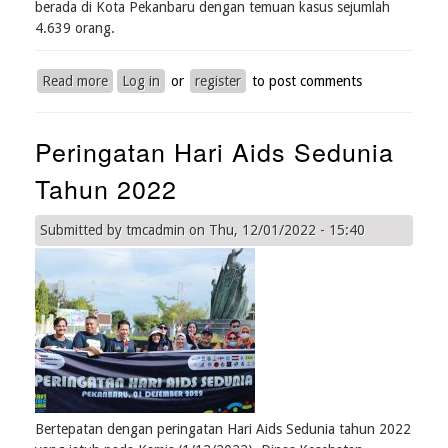
berada di Kota Pekanbaru dengan temuan kasus sejumlah
4.639 orang.
Read more
about
Log in
or
register
to post comments
Wagubri
H.
Peringatan Hari Aids Sedunia
Edi
Natar
Tahun 2022
Nasution
membuka
acara
Submitted by
tmcadmin
on
Thu, 12/01/2022 - 15:40
Seminar
Pencegahan
HIV
Dan
Aids
Pada
Mahasiswa/i
Kesehatan
Provinsi
Bertepatan dengan peringatan Hari Aids Sedunia tahun 2022
Riau