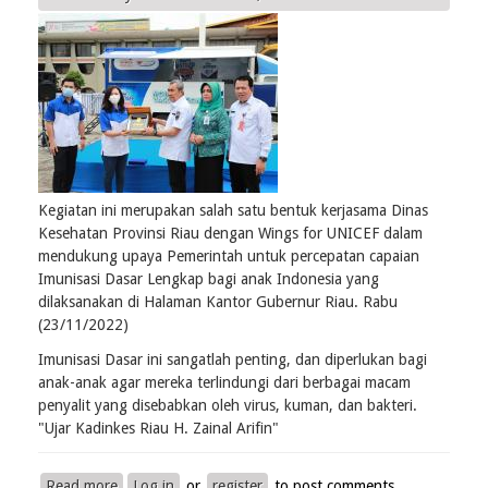
ke
VII
Ikatan
Ahli
Kesehatan
Masyarakat
Tahun
2022
Kegiatan ini merupakan salah satu bentuk kerjasama Dinas
Kesehatan Provinsi Riau dengan Wings for UNICEF dalam
mendukung upaya Pemerintah untuk percepatan capaian
Imunisasi Dasar Lengkap bagi anak Indonesia yang
dilaksanakan di Halaman Kantor Gubernur Riau. Rabu
(23/11/2022)
Imunisasi Dasar ini sangatlah penting, dan diperlukan bagi
anak-anak agar mereka terlindungi dari berbagai macam
penyalit yang disebabkan oleh virus, kuman, dan bakteri.
"Ujar Kadinkes Riau H. Zainal Arifin"
Read more
about
Log in
or
register
to post comments