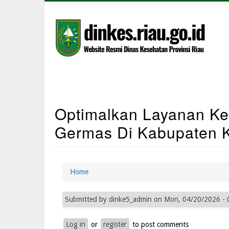
Skip
to
main
content
Main
Optimalkan Layanan Kes
Navigation
Germas Di Kabupaten 
Home
Breadcrumb
Submitted by
dinke5_admin
on
Mon, 04/20/2026 - 
Log in
or
register
to post comments