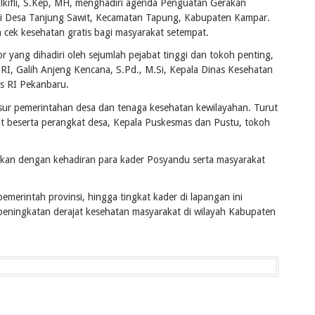
lkifli, S.Kep, MH, menghadiri agenda Penguatan Gerakan
di Desa Tanjung Sawit, Kecamatan Tapung, Kabupaten Kampar.
an cek kesehatan gratis bagi masyarakat setempat.
r yang dihadiri oleh sejumlah pejabat tinggi dan tokoh penting,
 RI, Galih Anjeng Kencana, S.Pd., M.Si, Kepala Dinas Kesehatan
s RI Pekanbaru.
sur pemerintahan desa dan tenaga kesehatan kewilayahan. Turut
it beserta perangkat desa, Kepala Puskesmas dan Pustu, tokoh
tikan dengan kehadiran para kader Posyandu serta masyarakat
emerintah provinsi, hingga tingkat kader di lapangan ini
ningkatan derajat kesehatan masyarakat di wilayah Kabupaten